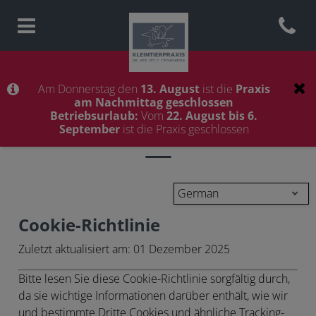
Open con
Homepage Tierarztpraxis Wen
Am Donnerstag den
13. August
ist die
Praxis
am Nachmittag geschlossen
Betriebsurlaub:
Vom
22. August bis 6.
Cookies
September
ist die Praxis geschlossen
German
Cookie-Richtlinie
Zuletzt aktualisiert am:
01 Dezember 2025
Bitte lesen Sie diese Cookie-Richtlinie sorgfältig durch,
da sie wichtige Informationen darüber enthält, wie wir
und bestimmte Dritte Cookies und ähnliche Tracking-