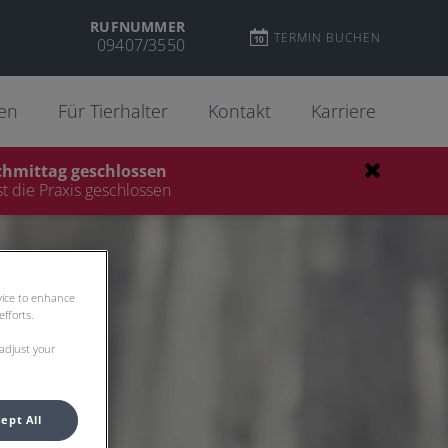
RUFNUMMER
TERMIN BUCHEN
09407/3550
gen
Für Tierhalter
Kontakt
Karriere
chmittag geschlossen
st die Praxis geschlossen
evice to enhance
fforts.
 adjust your
ept All