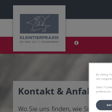
Homepage Tierarztpraxis Wenzenbach
By clicking “
site navigati
Select “Cook
Kontakt & Anfahrt
preferences. 
Set
Wo Sie uns finden, wie Sie uns e