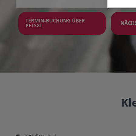
TERMIN-BUCHUNG ÜBER
NÄCHS
PETSXL
Kl
Pestalozzistr. 7
