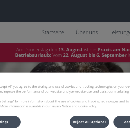
Startseite
Über uns
Leistun
Am Donnerstag den
13. August
ist die
Praxis am Na
Betriebsurlaub:
Vom
22. August bis 6. September
i
Accept All” you agree to the storing and use of cookies and tracking technologies on your d
on, improve the performance of our website, analyse website use, and assist our marketing e
ie Settings” for more information about the use of cookies and tracking technologies and to
More information is available in our Privacy Notice and Cookie Policy.
tings
Reject All Optional
Acc
rreichen