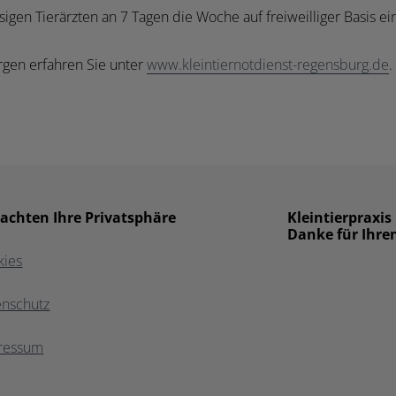
n Tierärzten an 7 Tagen die Woche auf freiweilliger Basis ein 
gen erfahren Sie unter
www.kleintiernotdienst-regensburg.de
.
 achten Ihre Privatsphäre
Kleintierpraxis
Danke für Ihre
kies
enschutz
ressum